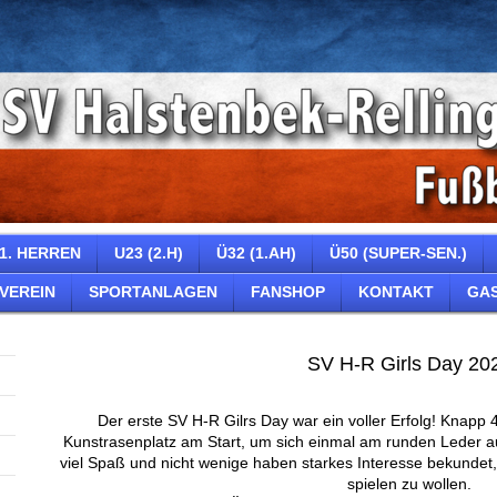
1. HERREN
U23 (2.H)
Ü32 (1.AH)
Ü50 (SUPER-SEN.)
VEREIN
SPORTANLAGEN
FANSHOP
KONTAKT
GA
SV H-R Girls Day 20
Der erste SV H-R Gilrs Day war ein voller Erfolg! Knap
Kunstrasenplatz am Start, um sich einmal am runden Leder aus
viel Spaß und nicht wenige haben starkes Interesse bekundet,
spielen zu wollen.