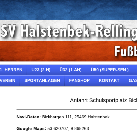
1. HERREN
U23 (2.H)
Ü32 (1.AH)
Ü50 (SUPER-SEN.)
VEREIN
SPORTANLAGEN
FANSHOP
KONTAKT
GA
Anfahrt Schulsportplatz Bi
Navi-Daten:
Bickbargen 111, 25469 Halstenbek.
Google-Maps:
53.620707, 9.865263