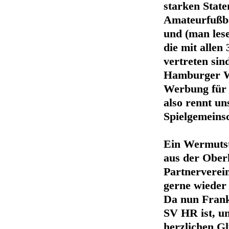
starken Stat
Amateurfußba
und (man lese
die mit allen
vertreten sin
Hamburger W
Werbung für 
also rennt un
Spielgemein
Ein Wermutstr
aus der Oberl
Partnerverei
gerne wieder 
Da nun Frank
SV HR ist, un
herzlichen G