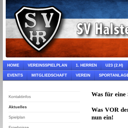
HOME
VEREINSSPIELPLAN
1. HERREN
U23 (2.H)
EVENTS
MITGLIEDSCHAFT
VEREIN
SPORTANLAG
Was für eine 
Kontaktinfos
Aktuelles
Was VOR der S
nun ein!
Spielplan
Ergebnisse