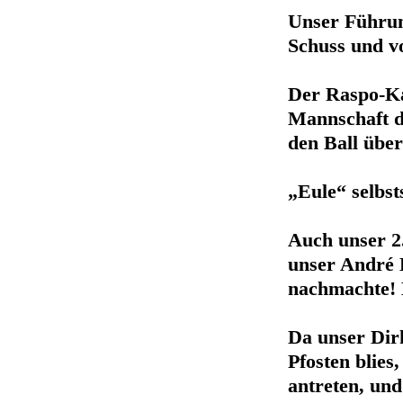
Unser Führun
Schuss und vo
Der Raspo-Ka
Mannschaft d
den Ball über
„Eule“ selbst
Auch unser 2.
unser André 
nachmachte! B
Da unser Dir
Pfosten blie
antreten, und