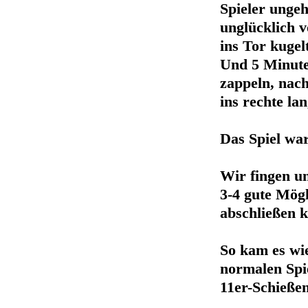
Spieler ungeh
unglücklich 
ins Tor kugel
Und 5 Minuten
zappeln, nac
ins rechte l
Das Spiel war
Wir fingen un
3-4 gute Mögl
abschließen 
So kam es wie
normalen Spie
11er-Schieße