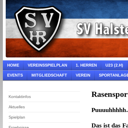
HOME
VEREINSSPIELPLAN
1. HERREN
U23 (2.H)
EVENTS
MITGLIEDSCHAFT
VEREIN
SPORTANLAG
Rasensport
Kontaktinfos
Aktuelles
Puuuuhhhhh…
Spielplan
Das ist das F
Ergebnisse